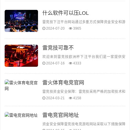
什么软件可以压LOL
雷竞技下注平台网站通过多重方式保障资金安全和游
戏公平，具体措施包括但不限于：1.采用SSL加密技术
2024-07-20
3965
保护用户的个人信息和交易数据安全。2.使用多层防火
墙和安全检测系统来防范黑客攻击和数据泄露。3.严格
遵守资金管理规定，使用第三方支付平台进行资金流
雷竞技可靠不
转，确保用户资金安全。4.使用随机数生成器来确保游
戏结果
欢迎来到雷竞技欧洲杯下注平台我们是一家提供安
全、可靠的欧洲杯下注服务的平台，让您尽情享受赛
2024-07-16
4333
事的精彩同时也赢得丰厚奖金。我们的特色功能：全
面覆盖欧洲杯赛事：我们为您提供全面的欧洲杯赛事
信息，让您随时随地了解最新赛程和比分。多样化的
雷火体育电竞官网
下注选项：无论是胜负、让球、大小球还是特定比
分，我们都为您提供多样化的下
雷竞技资金安全保障：雷竞技采用严格的加密技术和
安全措施，保障玩家的资金安全。所有的交易和充值
2024-03-21
4158
都经过加密处理，确保资金的安全性。雷竞技游戏公
平保障：为了确保游戏公平性，雷竞技采用严格的监
雷电竞官网地址
控和检测系统，防止作弊行为的发生。游戏结果通过
随机算法生成，确保每个玩家都有公平的游戏机会。
资金安全保障雷竞技电竞游戏网站采取以下措施保障