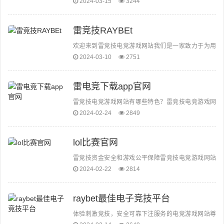
资金安全：采用SSL加密技术保护用户交易数据的安
2024-03-15
3244
全。实行严格的资金管理制度，确保资金流向准确、
清晰。建立完善的风险控制体系，确保用户资金安
雷竞技RAYBEt
全。游戏公平保障为保障游戏公平，雷竞技电竞游戏
网站采取以下措施：使用先进的随机数生成算法，确
欢迎来到雷竞技电竞游戏网站我们是一家致力于为用
保游戏结果的随机性和公平
户提供安全、可靠的电竞游戏下注服务的网站。作为
2024-03-10
2751
和同类产品竞争的一部分，我们特别注重以下功能：1.
丰富的游戏种类我们为用户提供了包括英雄联盟、DO
雷电竞下载app官网
TA2、CS:GO等多种电竞游戏项目，让用户可以根据
自己的喜好进行选择下注，保证满足不同用户需求。2.
雷竞技电竞游戏网站有哪些特色？雷竞技电竞游戏网
实时比赛
站拥有丰富的电竞游戏资源，提供多种比赛信息和赛
2024-02-24
2849
事直播，同时还有专业的解说团队和精彩的赛事分
析，为玩家提供全方位的电竞体验。雷竞技电竞游戏
lol比赛官网
网站的用户群体主要是谁？雷竞技电竞游戏网站的用
户群体主要是喜爱电竞游戏的玩家和电竞赛事的粉
雷竞技资金安全和游戏公平保障雷竞技电竞游戏网站
丝，他们希望获取最新最全的比
采取以下措施来保障资金安全和游戏公平：采用安全
2024-02-22
2814
加密技术保护用户的资金交易和个人信息。严格遵守
相关法律法规，保障用户权益。建立完善的风险控制
raybet最佳电子竞技平台
系统，防范各类安全风险。采用公平公正的游戏机
制，确保游戏结果的随机性和公平性。定期进行安全
体验刺激竞技，安全可靠下注服务的电竞游戏网站尊
审计和监测，确保系统的稳定