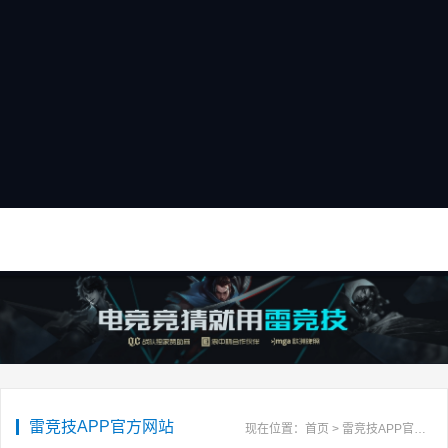
雷竞技APP官方网站
现在位置：
首页
>
雷竞技APP官方网站