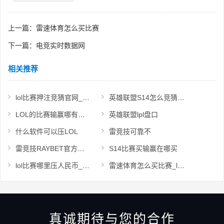
上一篇：雷速体育怎么买比赛
下一篇：电竞实时数据网
相关推荐
lol比赛押注竞猜官网_英雄联盟S14总决赛买输赢_S14英雄联盟全球总决赛电竞赛事竞猜
英雄联盟S14怎么竞猜_什么软件可以压游戏彩票_S14英雄联盟全球总决赛电竞赛事竞猜
LOL的比赛输赢哪有买的_S14比赛在哪压住_S14英雄联盟全球总决赛电竞赛事竞猜
英雄联盟lpl盘口
什么软件可以压LOL
雷竞技可靠不
雷竞技RAYBET官方平台
S14比赛买输赢在哪买
lol比赛哪里压人民币_雷竞技raybet网页版MSI季中赛2024
雷速体育怎么买比赛_lpl赛事赌胜负的软件MSI季中赛2024
真诚期待与您的合作