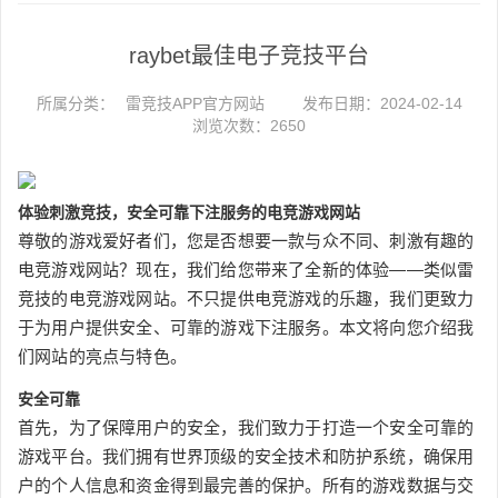
raybet最佳电子竞技平台
所属分类：
雷竞技APP官方网站
发布日期：2024-02-14
浏览次数：2650
体验刺激竞技，安全可靠下注服务的电竞游戏网站
尊敬的游戏爱好者们，您是否想要一款与众不同、刺激有趣的
电竞游戏网站？现在，我们给您带来了全新的体验——类似雷
竞技的电竞游戏网站。不只提供电竞游戏的乐趣，我们更致力
于为用户提供安全、可靠的游戏下注服务。本文将向您介绍我
们网站的亮点与特色。
安全可靠
首先，为了保障用户的安全，我们致力于打造一个安全可靠的
游戏平台。我们拥有世界顶级的安全技术和防护系统，确保用
户的个人信息和资金得到最完善的保护。所有的游戏数据与交