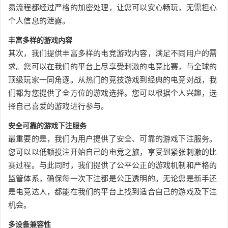
易流程都经过严格的加密处理，让您可以安心畅玩，无需担心
个人信息的泄露。
丰富多样的游戏内容
其次，我们提供丰富多样的电竞游戏内容，满足不同用户的需
求。您可以在我们的平台上尽享受刺激的电竞比赛，与全球的
顶级玩家一同角逐。从热门的竞技游戏到经典的电竞对战，我
们都为您提供了全方位的游戏选择。您可以根据个人兴趣，选
择自己喜爱的游戏进行参与。
安全可靠的游戏下注服务
最重要的是，我们为用户提供了安全、可靠的游戏下注服务。
您可以以低额投注开始自己的电竞之旅，享受到紧张刺激的比
赛过程。与此同时，我们提供了公平公正的游戏机制和严格的
监管体系，确保每一次下注都是公正透明的。无论您是新手还
是电竞达人，都能在我们的平台上找到适合自己的游戏及下注
机会。
多设备兼容性