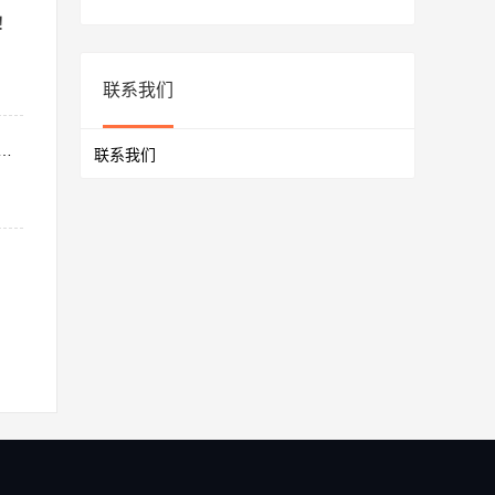
！
联系我们
4哪里赌_哪个app可以买LOL比赛_S14英雄联盟全球总决赛电竞赛事竞猜
联系我们