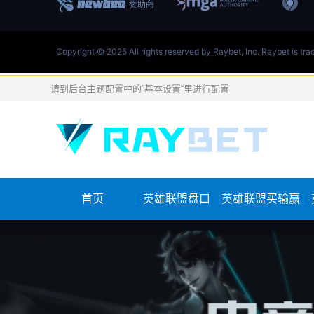
请到后台主题配置中的”基本设置“里进行配置
首页
英雄联盟盘口
英雄联盟买输赢