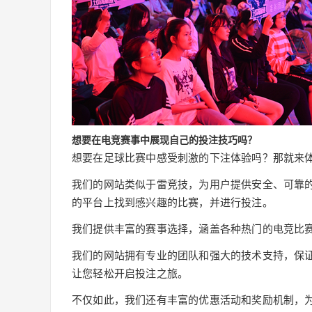
想要在电竞赛事中展现自己的投注技巧吗？
想要在足球比赛中感受刺激的下注体验吗？那就来
我们的网站类似于雷竞技，为用户提供安全、可靠
的平台上找到感兴趣的比赛，并进行投注。
我们提供丰富的赛事选择，涵盖各种热门的电竞比
我们的网站拥有专业的团队和强大的技术支持，保
让您轻松开启投注之旅。
不仅如此，我们还有丰富的优惠活动和奖励机制，