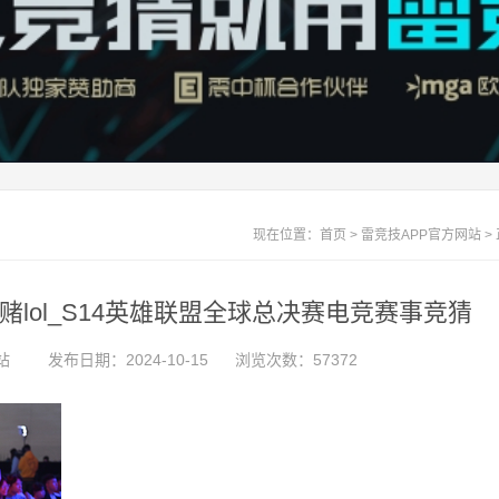
现在位置：
首页
>
雷竞技APP官方网站
>
lol_S14英雄联盟全球总决赛电竞赛事竞猜
站
发布日期：2024-10-15
浏览次数：57372