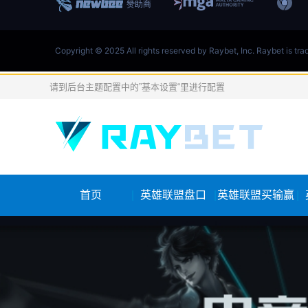
请到后台主题配置中的”基本设置“里进行配置
首页
英雄联盟盘口
英雄联盟买输赢