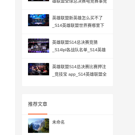
雄联盟全球总决赛电竞赛事竞
猜
英雄联盟新英雄怎么买不了
_S14英雄联盟世界赛哪里下
注_S14英雄联盟全球总决赛
电竞赛事竞猜
英雄联盟S14总决赛竞猜
_S14lpl各战队名单_S14英雄
联盟全球总决赛电竞赛事竞猜
英雄联盟S14总决赛比赛押注
_竞技宝 app_S14英雄联盟全
球总决赛电竞赛事竞猜
推荐文章
未命名