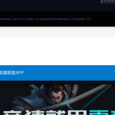
英雄联盟APP