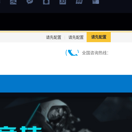
|
请先配置
请先配置
请先配置
全国咨询热线：