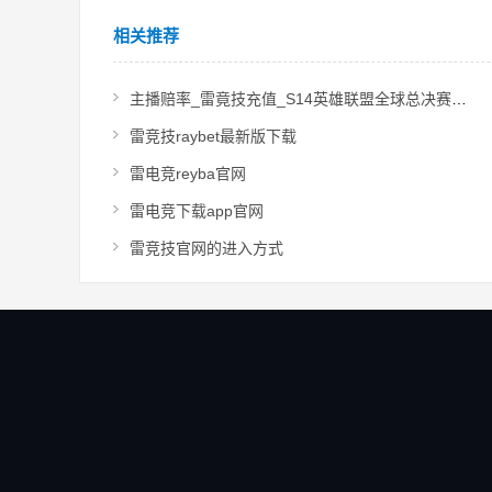
相关推荐
主播赔率_雷竟技充值_S14英雄联盟全球总决赛电竞赛事竞猜
雷竞技raybet最新版下载
雷电竞reyba官网
雷电竞下载app官网
雷竞技官网的进入方式