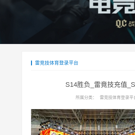
雷竞技体育登录平台
S14胜负_雷竟技充值
所属分类：
雷竞技体育登录平