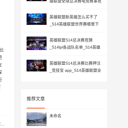
雄联盟全球总决赛电竞赛事竞
猜
英雄联盟新英雄怎么买不了
_S14英雄联盟世界赛哪里下
注_S14英雄联盟全球总决赛
电竞赛事竞猜
英雄联盟S14总决赛竞猜
_S14lpl各战队名单_S14英雄
比
联盟全球总决赛电竞赛事竞猜
更
英雄联盟S14总决赛比赛押注
支
_竞技宝 app_S14英雄联盟全
深
球总决赛电竞赛事竞猜
行
察
推荐文章
未命名
下一篇：英雄联盟电子竞技_S14怎么压外围_S14英雄联盟全球总决赛电竞赛事竞猜