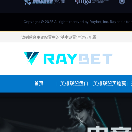
请到后台主题配置中的”基本设置“里进行配置
首页
英雄联盟盘口
英雄联盟买输赢