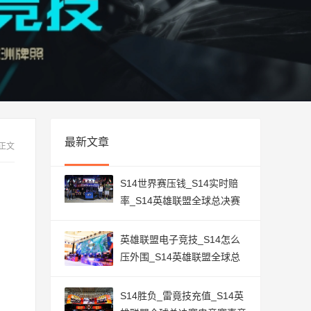
最新文章
正文
S14世界赛压钱_S14实时赔
率_S14英雄联盟全球总决赛
电竞赛事竞猜
英雄联盟电子竞技_S14怎么
压外围_S14英雄联盟全球总
决赛电竞赛事竞猜
S14胜负_雷竟技充值_S14英