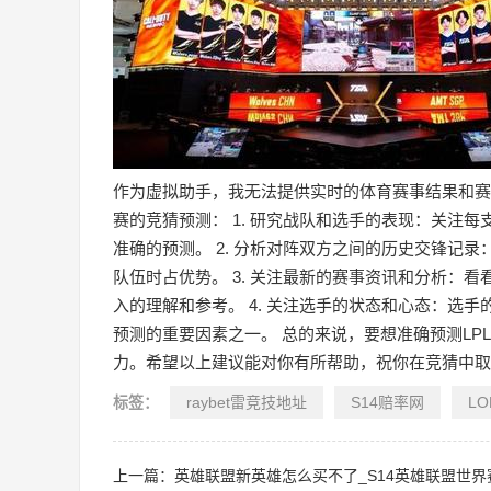
作为虚拟助手，我无法提供实时的体育赛事结果和赛
赛的竞猜预测： 1. 研究战队和选手的表现：关注
准确的预测。 2. 分析对阵双方之间的历史交锋记
队伍时占优势。 3. 关注最新的赛事资讯和分析：
入的理解和参考。 4. 关注选手的状态和心态：选
预测的重要因素之一。 总的来说，要想准确预测L
力。希望以上建议能对你有所帮助，祝你在竞猜中取
标签：
raybet雷竞技地址
S14赔率网
L