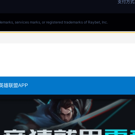
英雄联盟APP