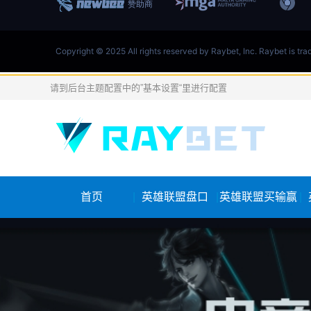
请到后台主题配置中的”基本设置“里进行配置
首页
英雄联盟盘口
英雄联盟买输赢