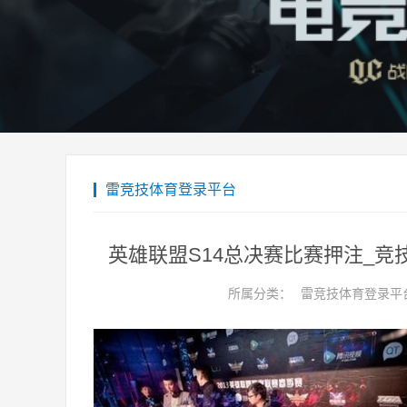
雷竞技体育登录平台
英雄联盟S14总决赛比赛押注_竞技
所属分类：
雷竞技体育登录平