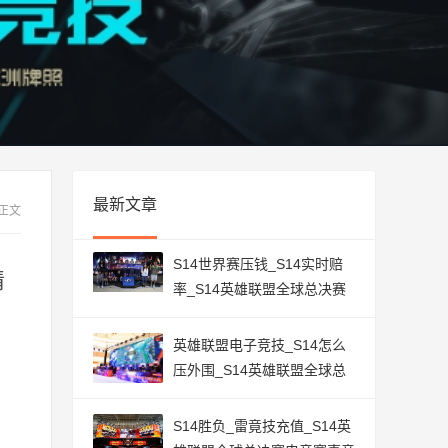
最新文章
正文
S14世界赛压钱_S14实时赔
猜
率_S14英雄联盟全球总决赛
电竞赛事竞猜
英雄联盟电子竞技_S14怎么
压外围_S14英雄联盟全球总
决赛电竞赛事竞猜
S14胜负_雷竟技充值_S14英