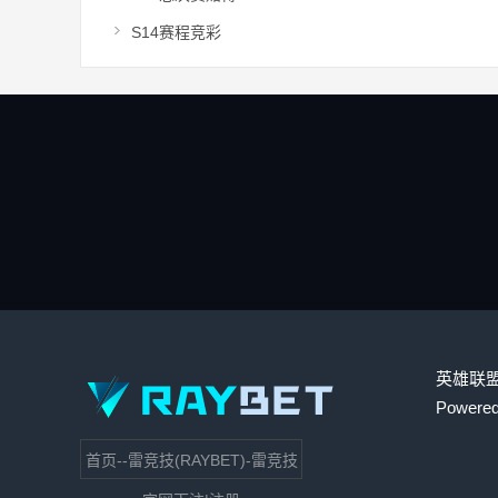
S14赛程竞彩
英雄联
Powere
首页--雷竞技(RAYBET)-雷竞技