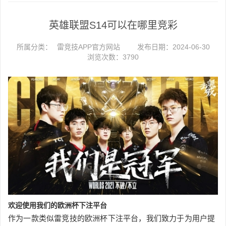
英雄联盟S14可以在哪里竞彩
所属分类：
雷竞技APP官方网站
发布日期：2024-06-30
浏览次数：3790
欢迎使用我们的欧洲杯下注平台
作为一款类似雷竞技的欧洲杯下注平台，我们致力于为用户提