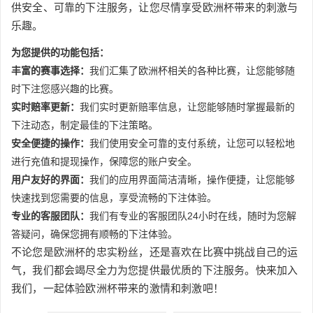
供安全、可靠的下注服务，让您尽情享受欧洲杯带来的刺激与
乐趣。
为您提供的功能包括：
丰富的赛事选择：
我们汇集了欧洲杯相关的各种比赛，让您能够随
时下注您感兴趣的比赛。
实时赔率更新：
我们实时更新赔率信息，让您能够随时掌握最新的
下注动态，制定最佳的下注策略。
安全便捷的操作：
我们使用安全可靠的支付系统，让您可以轻松地
进行充值和提现操作，保障您的账户安全。
用户友好的界面：
我们的应用界面简洁清晰，操作便捷，让您能够
快速找到您需要的信息，享受流畅的下注体验。
专业的客服团队：
我们有专业的客服团队24小时在线，随时为您解
答疑问，确保您拥有顺畅的下注体验。
不论您是欧洲杯的忠实粉丝，还是喜欢在比赛中挑战自己的运
气，我们都会竭尽全力为您提供最优质的下注服务。快来加入
我们，一起体验欧洲杯带来的激情和刺激吧！