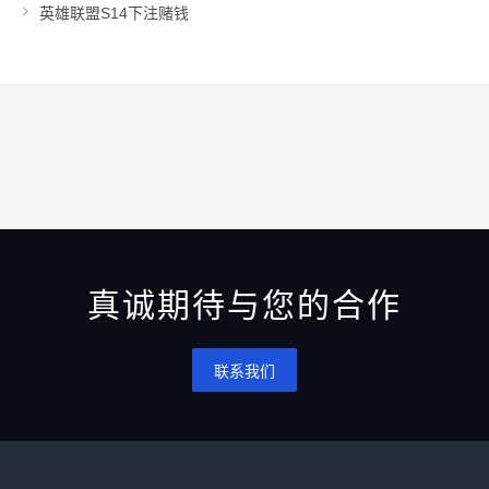
英雄联盟S14下注赌钱
真诚期待与您的合作
联系我们