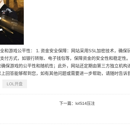
和游戏公平性： 1. 资金安全保障：网站采用SSL加密技术，确保
支付方式，如银行转账、电子钱包等，保障资金的安全性和稳定性。 
来确保游戏的公平性和随机性；此外，网站还定期由第三方独立机构
以上回答能够帮到您，如有其他问题或需要进一步帮助，请随时告诉
LOL开盘
下一篇：lolS14压注