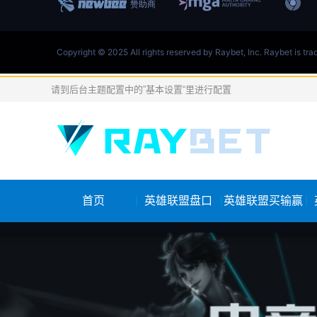
请到后台主题配置中的”基本设置“里进行配置
首页
英雄联盟盘口
英雄联盟买输赢