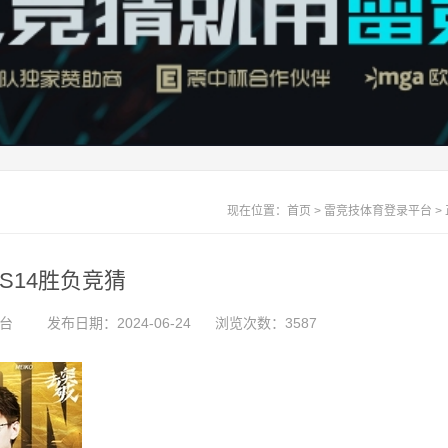
现在位置：
首页
>
雷竞技体育登录平台
>
S14胜负竞猜
台
发布日期：2024-06-24
浏览次数：3587