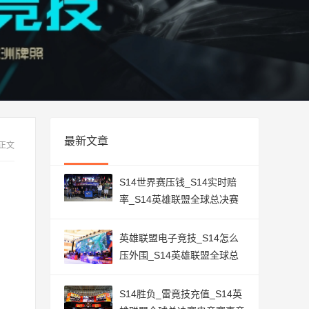
最新文章
正文
S14世界赛压钱_S14实时赔
率_S14英雄联盟全球总决赛
电竞赛事竞猜
英雄联盟电子竞技_S14怎么
压外围_S14英雄联盟全球总
决赛电竞赛事竞猜
S14胜负_雷竟技充值_S14英