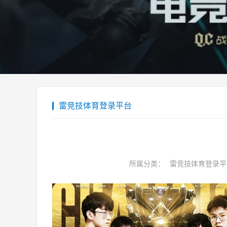
雷竞技体育登录平台
所属分类：
雷竞技体育登录平