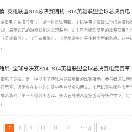
raybet雷竞技竞猜_英雄联盟
竞是指电子竞技的缩写，是一种通过电脑、手机等电子设备进行的竞技比
战，展示自己的游戏技能来实现胜利。2.电竞有哪些常见的比赛项目？
括《英雄联盟》、《王者荣耀》、《绝地求生》等多种类型的游戏。这些
BA、射击、角色扮演等不同
85
S14世界赛外围赌局_全球总
是指电子竞技，是一种以电子游戏为竞技项目的比赛活动。参与者通过游
进行竞赛，通常会在专业的比赛中争夺奖金和荣誉。电竞比赛有哪些类型
时战略游戏、第一人称射击游戏、多人在线战术竞技游戏等多种类型。每
和特点，吸引了不同类型的玩家和观
83
6
7
8
9
10
11
12
下一页
末页