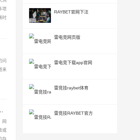
大洲
多项
RAYBET官网下注
赛时
雷电竞网页版
的问
雷电竞下载app官网
道来
雷竞技raybet体育
S14哪里可以买输赢_S14英雄联盟全球总决赛电竞赛事竞猜
雷竞技RAYBET官方
：网
改或
的存