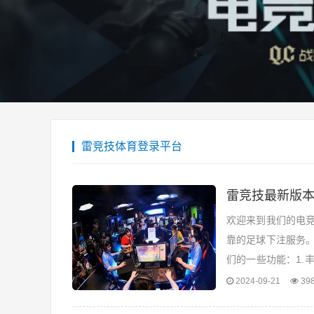
雷竞技体育登录平台
雷竞技最新版本
欢迎来到我们的电
靠的足球下注服务
们的一些功能：1.
随时随地参与电竞投
2024-09-21
39