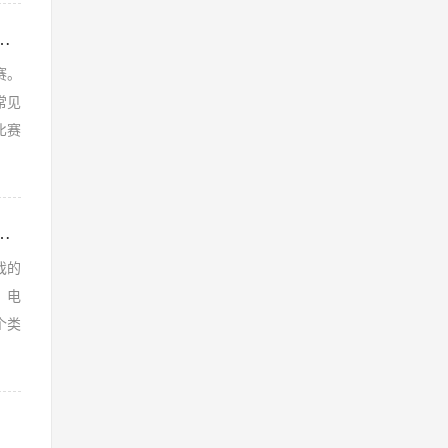
S14总决赛赌钱_S14英雄联盟全球总决赛电竞赛事竞猜
赛。
常见
比赛
决赛S14_S14英雄联盟全球总决赛电竞赛事竞猜
戏的
？电
个类