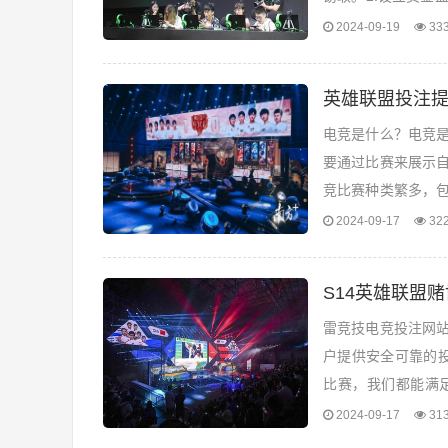
款和提款，确保用户
2024-09-19
33
电竞是什么？电竞
要通过比赛来展示
竞比赛种类繁多，
都有其独特的规则
2024-09-17
32
S14英雄联盟
雷竞技电竞投注网
户提供安全可靠的投
比赛，我们都能满
择，覆盖国际知名
2024-09-17
31