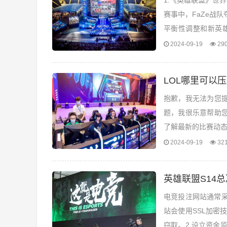
1.《英雄联盟》世
赛事中，FaZe战
平衡性调整和新英雄
间。5.知名游戏解说
2024-09-19
29
LOL哪里可以压
抱歉，我无法为您提
题，我很乐意帮助您
了解最新的比赛动
2024-09-19
32
电竞投注网站通常采
站会使用SSL加密
窃取。2.设立资金