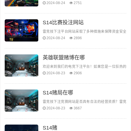
戏公平性：1.资金安全：雷竞技下注平台采用先进的加
2024-08-24
2751
密技术和安全防护措施，保障玩家的资金安全。所有
的交易和个人信息都经过加密处理，确保数据传输的
安全性。此外，平台还会定期审核和更新安全措施，
S14比赛投注网站
确保玩家资金不受任何风险。2.游戏公平：雷竞技下注
平台严格遵守游戏
雷竞技下注平台网站采取了多种措施来保障资金安全
和游戏公平：1.SSL加密技术：所有用户在网站上进行
2024-08-24
2896
交易和游戏时，都会通过SSL加密技术来保护个人信
息和资金安全，防止信息泄露和网络攻击。2.第三方支
付平台：网站接入了多种第三方支付平台，用户可以
英雄联盟赌博在哪
选择信誉良好的支付渠道进行存款和提现操作，确保
资金安全。3
欢迎来到我们的电竞下注平台！如果您是一位狂热的
电竞爱好者，那么我们的平台绝对是您不容错过的。
2024-08-23
2906
我们致力于为用户提供安全、可靠的电竞下注服务，
让您尽情享受电竞比赛的激情与刺激。我们的平台汇
集了各种热门的电竞比赛，包括英雄联盟、CS:GO、
S14赌局在哪
DOTA2等，每场比赛都有丰厚的赔率和丰富的下注选
项，让您可以根据
雷竞技下注竞猜网站是否具有合法的经营资质？雷竞
技下注竞猜网站具有相关的合法牌照和经营许可证，
2024-08-23
3667
符合当地法律法规的要求。用户如何充值和提现资
金？在雷竞技下注竞猜网站，用户可以通过多种支付
方式进行充值和提现，包括银行转账、支付宝、微信
S14赌