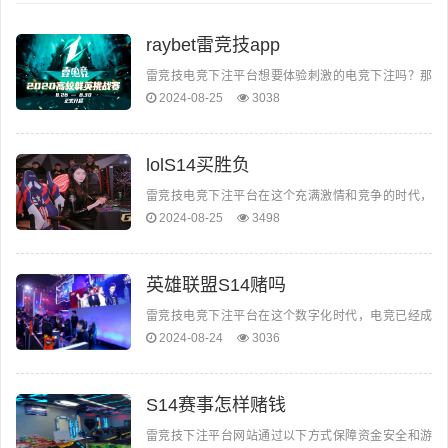
raybet雷竞技app
雷竞技电竞下注平台想要体验刺激的电竞下注吗？那
就来尝试我们的雷竞技电竞下注平台吧！我们致力于
2024-08-25
3038
为用户提供安全、可靠的下注服务，让您畅快享受电
竞比赛带来的乐趣。在雷竞技，您可以轻松选择您喜
爱的电竞比赛，支持的游戏包括英雄联盟、守望先
lolS14买胜负
锋、绝地求生等热门游戏。不仅可以下注预测比赛结
果，还能观看比赛直播，感受
雷竞技电竞下注平台在这个充满激情和竞争的时代，
电竞已经成为了一项备受关注的全球性运动。作为一
2024-08-25
3498
名电竞爱好者，你是否想要在比赛中加入一些下注的
元素？那么，雷竞技电竞下注平台就是为你量身定制
的。雷竞技是一款专注于电竞行业的下注平台，为用
英雄联盟S14赌吗
户提供安全、稳定、可靠的下注服务。无论你钟爱哪
种游戏，我们都可以满足你
雷竞技电竞下注平台在这个数字化时代，电竞已经成
为一项备受关注的新兴赛事。作为电竞爱好者，你是
2024-08-24
3036
否想要在比赛中增添一份紧张刺激的感受呢？那么就
来体验我们的雷竞技电竞下注平台吧！平台特点：提
供安全、可靠的下注服务丰富的赛事选择，包括英雄
S14赛事怎样赌钱
联盟、DOTA2、CS:GO等与知名电竞赛事平台合作，
保证数据的真实性
雷竞技下注平台网站通过以下方式保障资金安全和游