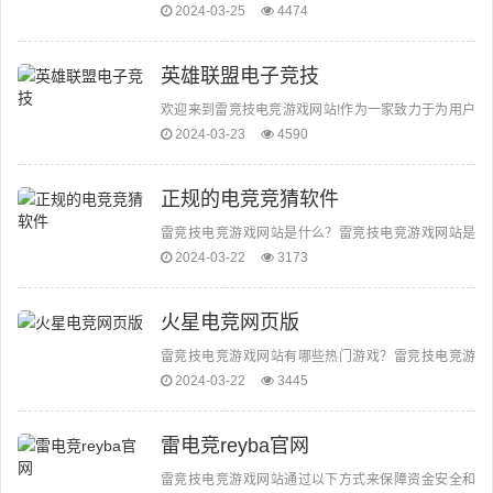
一个提供安全、可靠的游戏下注服务的平台，让用户
2024-03-25
4474
可以尽情享受电竞游戏的乐趣！我们的功能：丰富的
游戏种类：我们提供各种热门的电竞游戏，包括英雄
英雄联盟电子竞技
联盟、绝地求生、CS:GO等，让您随时随地参与您喜
爱的比赛。实时赛况展示：您可以随时查看正在进行
欢迎来到雷竞技电竞游戏网站!作为一家致力于为用户
的比赛的实时赛况，了
提供安全、可靠的游戏下注服务的电竞游戏网站，我
2024-03-23
4590
们拥有以下核心竞争功能：1.丰富多样的赛事选择我们
汇集了全球范围内热门的电竞赛事，包括英雄联盟、D
正规的电竞竞猜软件
OTA2、CS:GO等多种游戏类型，让用户可以随时随地
参与竞猜。2.实时赛事直播我们提供实时的赛事直播服
雷竞技电竞游戏网站是什么？雷竞技电竞游戏网站是
务，
一家专注于电竞游戏领域的网站，为玩家提供最新的
2024-03-22
3173
电竞赛事资讯、游戏攻略、比赛直播等内容。雷竞技
电竞游戏网站有哪些热门游戏？雷竞技电竞游戏网站
火星电竞网页版
涵盖了各种热门电竞游戏，包括《英雄联盟》、《绝
地求生》、《守望先锋》等，满足不同玩家的需求。
雷竞技电竞游戏网站有哪些热门游戏？雷竞技电竞游
雷竞技电竞游戏网站的特色
戏网站包括《英雄联盟》、《王者荣耀》、《绝地求
2024-03-22
3445
生》等热门游戏，涵盖了MOBA、射击等多种类型。
雷竞技电竞游戏网站提供哪些比赛活动？雷竞技电竞
雷电竞reyba官网
游戏网站举办各种电竞比赛，包括线下赛事、线上联
赛等，玩家有机会参与到激烈的竞技活动中。雷竞技
雷竞技电竞游戏网站通过以下方式来保障资金安全和
电竞游戏网站的用户规模