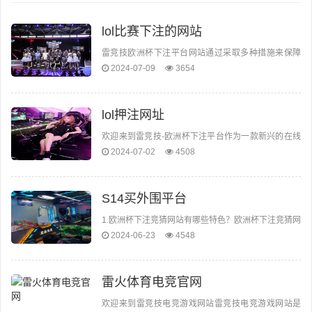
lol比赛下注的网站
雷竞技欧洲杯下注平台网站通过采取多种措施来保障
资金安全和游戏公平。以下是其中一些主要方式：1.资
2024-07-09
3654
金安全保障：雷竞技欧洲杯下注平台网站采用了最先
进的加密技术和安全措施，确保玩家的存款和提款交
易安全可靠。此外，网站也会定期进行资金的审核和
lol押注网址
监控，确保资金流转正常。2.游戏公平性保障：雷竞技
欧洲杯下注平台网
欢迎来到雷竞技-欧洲杯下注平台作为一款新兴的在线
下注平台，我们致力于为用户提供安全、可靠的下注
2024-07-02
4508
服务，让您体验到刺激的比赛同时获得丰厚的回报。
我们的竞争优势：丰富的赛事选择：我们提供涵盖欧
洲杯以及各大联赛的比赛下注，让您尽情挑选您感兴
S14买外围平台
趣的比赛进行下注。实时赛况跟踪：您可以随时查看
赛事结果以及实时赔率变
1.欧洲杯下注竞猜网站有哪些特色？欧洲杯下注竞猜网
站通常提供丰富多样的投注选项，包括比赛结果、射
2024-06-23
4548
手榜、大小球等，同时会有专门的分析帖和资讯更
新，帮助玩家制定更好的下注策略。2.我在欧洲杯下注
竞猜网站可以找到哪些赛事？欧洲杯下注竞猜网站主
雷火体育电竞官网
要围绕欧洲杯赛事展开，涵盖小组赛、淘汰赛直至决
赛的所有比赛。一些
欢迎来到雷竞技电竞游戏网站雷竞技电竞游戏网站是