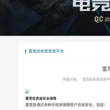
雷竞技体育登录平台
雷
所属分类：
雷竞技体育登录平
雷竞技资金安全保障
雷竞技通过多种手段来保障用户资金安全，包括：