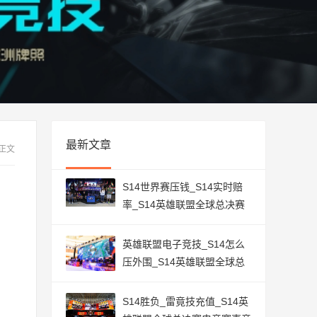
最新文章
正文
S14世界赛压钱_S14实时赔
率_S14英雄联盟全球总决赛
电竞赛事竞猜
英雄联盟电子竞技_S14怎么
压外围_S14英雄联盟全球总
决赛电竞赛事竞猜
S14胜负_雷竟技充值_S14英