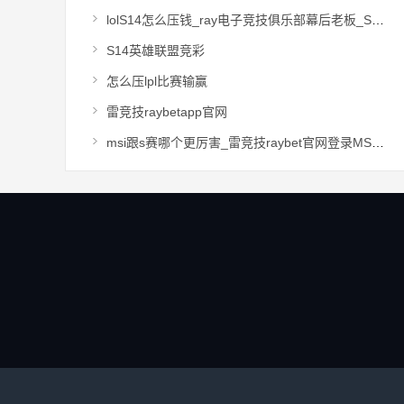
lolS14怎么压钱_ray电子竞技俱乐部幕后老板_S14英雄联盟全球总决赛电竞赛事竞猜
S14英雄联盟竞彩
怎么压lpl比赛输赢
雷竞技raybetapp官网
msi跟s赛哪个更厉害_雷竞技raybet官网登录MSI季中赛2024