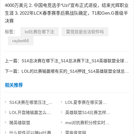
4000万美元 2. 中国电竞选手“Uzi”宣布正式退役，结束光辉职业
生涯 3. 2022年LCK春季赛季后赛战队确定，T1和Gen.G晋级半
决赛
标签：
lol比赛在哪下注
雷竞技是合法软件吗
raybet66
上一篇：S14总决赛在哪下注_S14总决赛下注_S14英雄联盟全球总决赛电竞赛事竞猜
下一篇：LOL的比赛输赢哪有买的_S14押钱_S14英雄联盟全球总决赛电竞赛事竞猜
相关推荐
S14决赛在哪里压注_英雄联盟lpl比赛外围_S14英雄联盟全球总决赛电竞赛事竞猜
LOL夏季赛在哪买菠菜_LOL外围投注网_S14英雄联盟全球总决赛电竞赛事竞猜
LOL开盘赌输赢怎么坐庄
英雄联盟S14比赛怎样赌博
赌英雄联盟
msi对抗赛积分榜实时_雷竞技投注记录怎么删除MSI季中赛2024
什么软件可以赌lol比赛
雷电竟官网