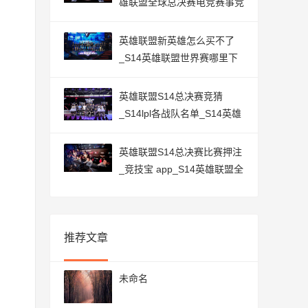
雄联盟全球总决赛电竞赛事竞
猜
英雄联盟新英雄怎么买不了
_S14英雄联盟世界赛哪里下
注_S14英雄联盟全球总决赛
电竞赛事竞猜
英雄联盟S14总决赛竞猜
_S14lpl各战队名单_S14英雄
联盟全球总决赛电竞赛事竞猜
英雄联盟S14总决赛比赛押注
_竞技宝 app_S14英雄联盟全
球总决赛电竞赛事竞猜
推荐文章
未命名