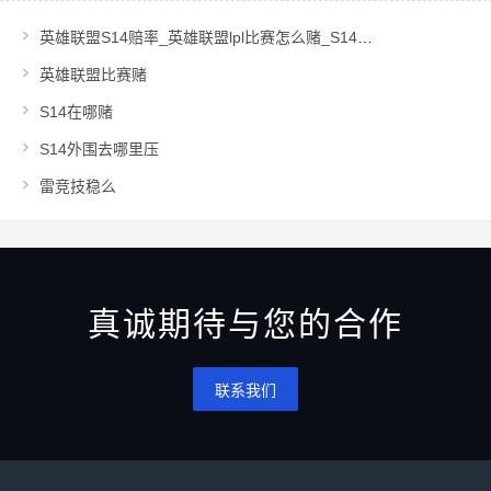
英雄联盟S14赔率_英雄联盟lpl比赛怎么赌_S14英雄联盟全球总决赛电竞赛事竞猜
英雄联盟比赛赌
S14在哪赌
S14外围去哪里压
雷竞技稳么
真诚期待与您的合作
联系我们