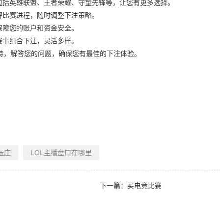
包括英雄联盟、王者荣耀、守望先锋等，让您有更多选择。
解比赛进程，随时调整下注策略。
保障您的账户和资金安全。
赛事组合下注，灵活多样。
持，解答您的问题，确保您有最佳的下注体验。
压庄
LOL主播盘口在哪里
下一篇：买电竞比赛