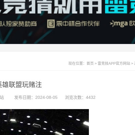
现在位置：
首页
>
雷竞技APP官方网站
>
英雄联盟玩赌注
站
发布日期：2024-08-05
浏览次数：4432