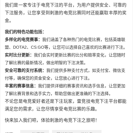
我们是一家专注于电竞下注的平台，为用户提供安全、可靠的
下注服务，让您享受到刺激的电竞比赛同时还能赢取丰厚的奖
金。
我们的特色功能包括：
多样化的电竞赛事：
我们涵盖了各种热门的电竞比赛，包括英雄联
盟、DOTA2、CS:GO等，让您可以选择自己喜欢的比赛进行下注。
实时比分更新：
我们会实时更新比赛的比分和赔率变化，让您随时
了解比赛的最新情况，做出明智的下注决策。
安全可靠的支付系统：
我们提供多种支付方式，如支付宝、微信支
付等，确保您的资金安全，让您放心进行下注。
丰富的赛事信息：
我们提供详细的赛事资讯和选手信息，让您更加
了解比赛背景和选手实力，帮助您做出更准确的下注选择。
不论您是电竞爱好者还是下注玩家，雷竞技电竞下注平台都能
满足您的需求，让您尽情享受电竞比赛的乐趣。
快来加入我们吧，体验刺激的电竞下注之旅吧！