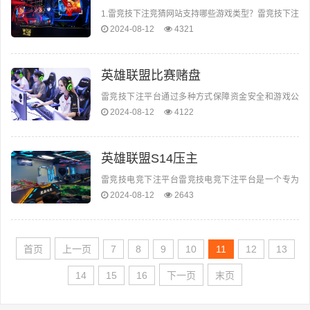
性。所有的游戏规则和赔率都是经过严格审核和认证
的，确保每局游戏都是公平
1.雷竞技下注竞猜网站支持哪些游戏类型？雷竞技下注
竞猜网站支持包括电竞、体育等多种游戏类型，涵盖
2024-08-12
4321
了热门的英雄联盟、王者荣耀、DOTA2等电竞游戏，
同时也有足球、篮球等体育比赛。2.用户在雷竞技下注
竞猜网站如何充值？用户可以在雷竞技下注竞猜网站
英雄联盟比赛赌盘
通过各种支付方式进行充值，例如支付宝、微信、银
行卡等途径，
雷竞技下注平台通过多种方式保障资金安全和游戏公
平：1.资金安全保障：雷竞技下注平台采用SSL加密技
2024-08-12
4122
术，确保用户的个人信息和资金安全；提供多种支付
方式，包括银行转账、电子钱包等，为用户提供便捷
的充值和提现服务；同时，平台会定期进行资金审
英雄联盟S14压主
计，确保用户资金安全。2.游戏公平性保障：雷竞技下
注平台严格遵守相
雷竞技电竞下注平台雷竞技电竞下注平台是一个专为
电竞爱好者提供安全、可靠的下注服务的平台。无论
2024-08-12
2643
你是Dota2、英雄联盟还是绝地求生的忠实粉丝，我们
都为你提供了丰富的比赛选择和多样的投注选项。我
们的平台拥有最先进的加密技术，确保用户的个人信
首页
上一页
7
8
9
10
11
12
13
息和资金安全。通过简单的注册和充值流程，您就可
以立即参与到激烈的
14
15
16
下一页
末页